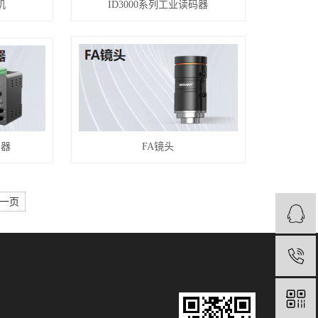
机
ID3000系列工业读码器
制器
FA镜头
一页