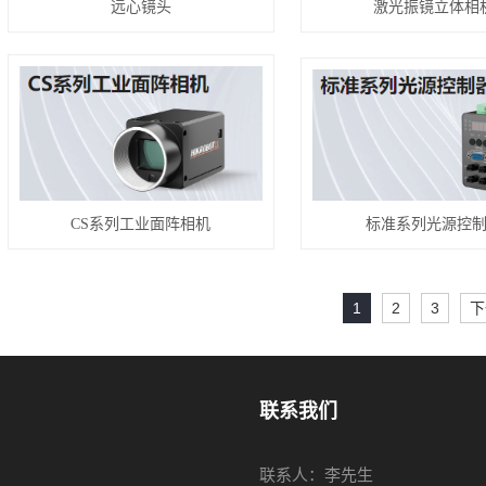
远心镜头
激光振镜立体相
CS系列工业面阵相机
标准系列光源控
1
2
3
下
联系我们
联系人：李先生