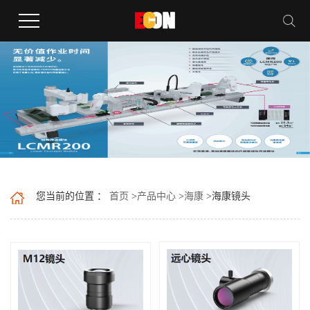
您当前的位置 ：
首页
>
产品中心
>
海康
>
海康镜头