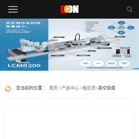
您当前的位置 ：
首页
>
产品中心
>
施迈茨
>
真空吸盘