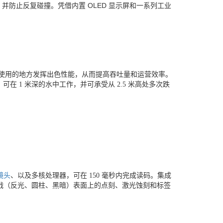
并防止反复碰撞。凭借内置 OLED 显示屏和一系列工业
器无法使用的地方发挥出色性能，从而提高吞吐量和运营效率。
油标准，可在 1 米深的水中工作，并可承受从 2.5 米高处多次跌
镜头
、以及多核处理器，可在 150 毫秒内完成读码。集成
战（反光、圆柱、黑暗）表面上的点刻、激光蚀刻和标签