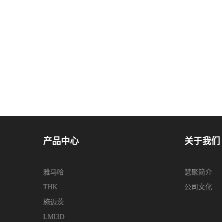
产品中心
关于我们
雅马哈
慧聚简介
THK
公司文化
施迈茨
LMI3D